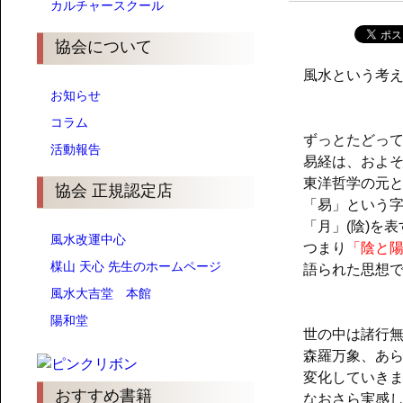
カルチャースクール
協会について
風水という考
お知らせ
コラム
ずっとたどっ
活動報告
易経は、およ
東洋哲学の元
協会 正規認定店
「易」という字
「月」(陰)を
風水改運中心
つまり
「陰と
楳山 天心 先生のホームページ
語られた思想
風水大吉堂 本館
陽和堂
世の中は諸行
森羅万象、あ
変化していき
おすすめ書籍
なおさら実感