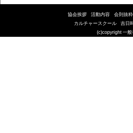
稿
協会挨拶
活動内容
会則抜粋
カルチャースクール
吉日
ナ
(c)copyright 
ビ
ゲ
ー
シ