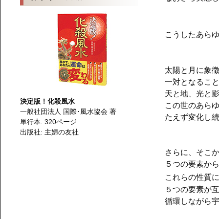
こうしたあら
太陽と月に象
一対となるこ
天と地、光と
決定版！化殺風水
この世のあら
一般社団法人 国際･風水協会 著
たえず変化し
単行本: 320ページ
出版社: 主婦の友社
さらに、そこ
５つの要素か
これらの性質
５つの要素が
循環しながら