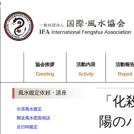
i
協会挨拶
活動内容
活動報
Greeting
Activity
Report
風水鑑定依頼・講座
「化
出張風水鑑定
陽の
郵送風水図面相談
吉日時鑑定