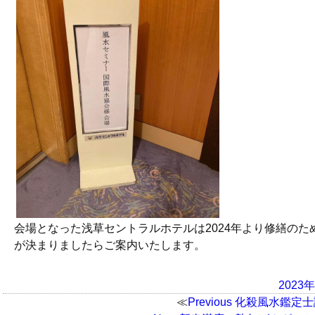
会場となった浅草セントラルホテルは2024年より修繕の
が決まりましたらご案内いたします。
Posted
2023
on
Previous
Previous
化殺風水鑑定士