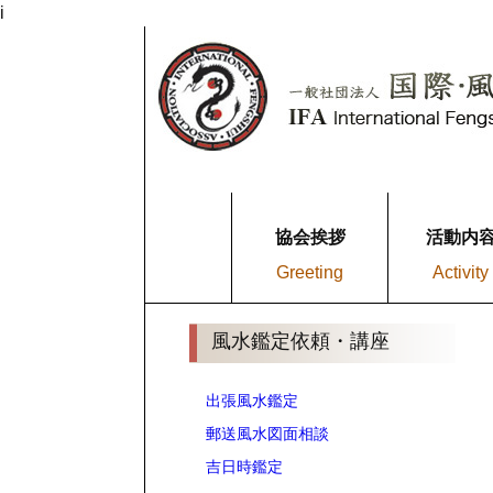
i
協会挨拶
活動内
Greeting
Activity
風水鑑定依頼・講座
出張風水鑑定
郵送風水図面相談
吉日時鑑定