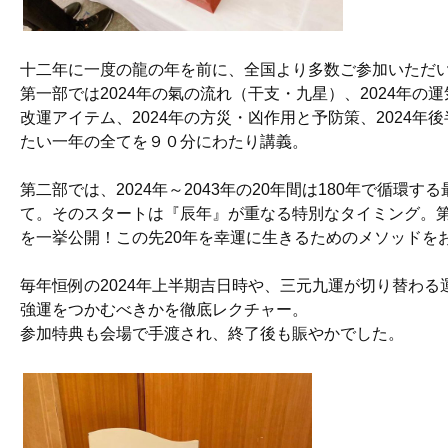
十二年に一度の龍の年を前に、全国より多数ご参加いただ
第一部では2024年の氣の流れ（干支・九星）、2024年の運
改運アイテム、2024年の方災・凶作用と予防策、2024
たい一年の全てを９０分にわたり講義。
第二部では、2024年～2043年の20年間は180年で循環
て。そのスタートは『辰年』が重なる特別なタイミング。
を一挙公開！この先20年を幸運に生きるためのメソッドを
毎年恒例の2024年上半期吉日時や、三元九運が切り替わ
強運をつかむべきかを徹底レクチャー。
参加特典も会場で手渡され、終了後も賑やかでした。