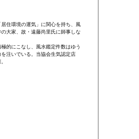
「居住環境の運気」に関心を持ち、風
学の大家、故・遠藤尚里氏に師事しな
。
積極的にこなし、風水鑑定件数はゆう
も力を注いでいる。当協会生気認定店
催。