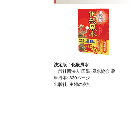
決定版！化殺風水
一般社団法人 国際･風水協会 著
単行本: 320ページ
出版社: 主婦の友社