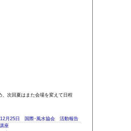
ため、次回夏はまた会場を変えて日程
Author
Categories
年12月25日
国際･風水協会
活動報告
講座