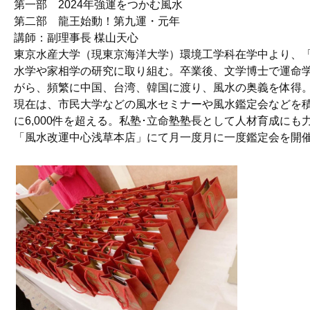
第一部 2024年強運をつかむ風水
第二部 龍王始動！第九運・元年
講師：副理事長 楳山天心
東京水産大学（現東京海洋大学）環境工学科在学中より、
水学や家相学の研究に取り組む。卒業後、文学博士で運命
がら、頻繁に中国、台湾、韓国に渡り、風水の奥義を体得
現在は、市民大学などの風水セミナーや風水鑑定会などを
に6,000件を超える。私塾･立命塾塾長として人材育成に
「風水改運中心浅草本店」にて月一度月に一度鑑定会を開