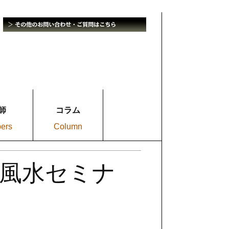
師
コラム
bers
Column
む風水セミナ