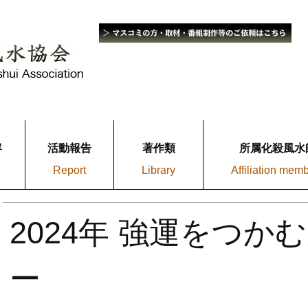
容
活動報告
著作類
所属化殺風水
Report
Library
Affiliation mem
2024年 強運をつか
ー