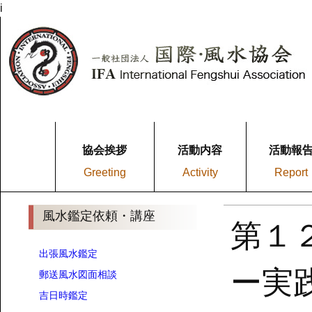
i
協会挨拶
活動内容
活動報
Greeting
Activity
Report
風水鑑定依頼・講座
第１
出張風水鑑定
ー実
郵送風水図面相談
吉日時鑑定