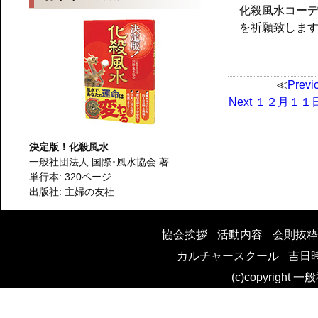
化殺風水コー
を祈願致しま
Previ
投
Next
Next
１２月１１
post:
稿
決定版！化殺風水
一般社団法人 国際･風水協会 著
単行本: 320ページ
ナ
出版社: 主婦の友社
ビ
協会挨拶
活動内容
会則抜粋
カルチャースクール
吉日
(c)copyright 
ゲ