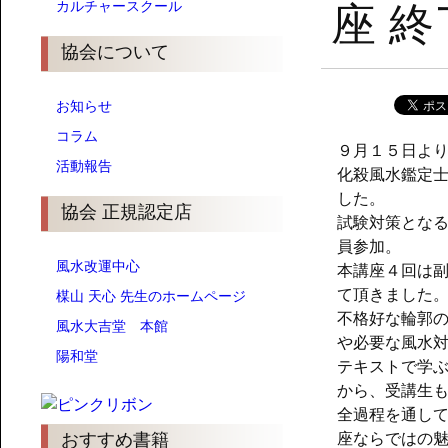
カルチャースクール
座 
協会について
お知らせ
コラム
９月１５日よ
活動報告
化殺風水鑑定
した。
協会 正規認定店
試験対策とな
員参加。
風水改運中心
本講座４回は
て頂きました
楳山 天心 先生のホームページ
不格好な輪郭
風水大吉堂 本館
や必要な風水
陽和堂
テキストで学
から、受講生
全過程を通し
おすすめ書籍
座ならではの