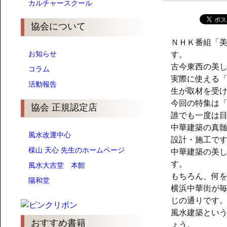
カルチャースクール
協会について
ＮＨＫ番組「
お知らせ
す。
古今東西の美
コラム
実際に使える
活動報告
生が取材を受
今回の特集は
協会 正規認定店
誰でも一度は
中華建築の真
風水改運中心
設計・施工で
楳山 天心 先生のホームページ
中華建築の美
す。
風水大吉堂 本館
もちろん、何
陽和堂
横浜中華街が
じの通りです
風水建築とい
おすすめ書籍
ょう。