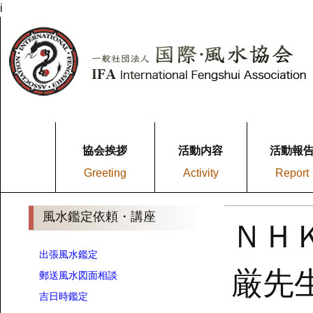
i
協会挨拶
活動内容
活動報
Greeting
Activity
Report
風水鑑定依頼・講座
ＮＨ
出張風水鑑定
厳先
郵送風水図面相談
吉日時鑑定