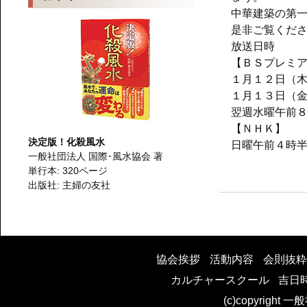
中華建築の第
是非ご覧くだ
放送日時
【ＢＳプレミ
１月１２日（
１月１３日（
翌週水曜午前
【ＮＨＫ】
決定版！化殺風水
日曜午前４時
一般社団法人 国際･風水協会 著
単行本: 320ページ
出版社: 主婦の友社
投
稿
協会挨拶
活動内容
会則抜粋
カルチャースクール
吉日
ナ
(c)copyright 