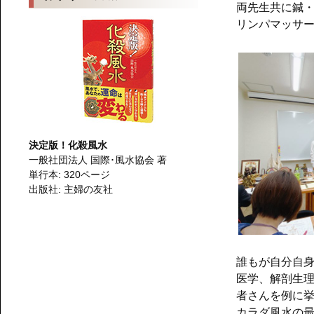
両先生共に鍼
リンパマッサ
決定版！化殺風水
一般社団法人 国際･風水協会 著
単行本: 320ページ
出版社: 主婦の友社
誰もが自分自
医学、解剖生
者さんを例に
カラダ風水の