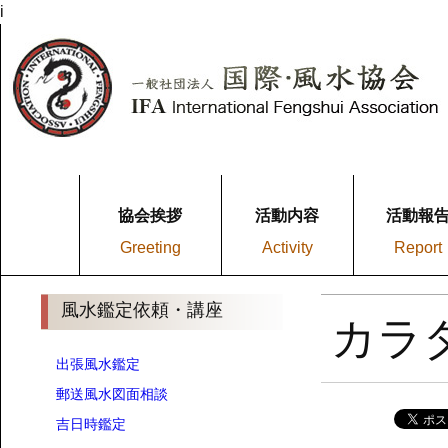
i
協会挨拶
活動内容
活動報
Greeting
Activity
Report
風水鑑定依頼・講座
カラ
出張風水鑑定
郵送風水図面相談
吉日時鑑定