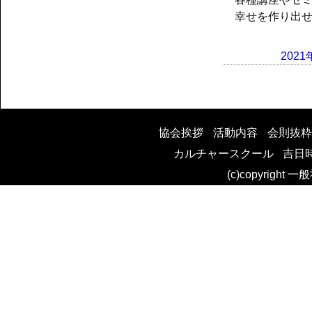
幸せを作り出
Posted
202
on
投
稿
協会挨拶
活動内容
会則抜粋
カルチャースクール
吉日
ナ
(c)copyright 
ビ
ゲ