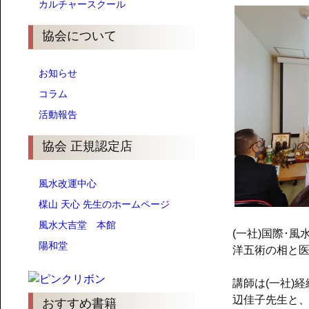
カルチャースクール
協会について
お知らせ
コラム
活動報告
協会 正規認定店
風水改運中心
楳山 天心 先生のホームページ
風水大吉堂 本館
(一社)国際･
陽和堂
洋五術の相と
講師は(一社)
辺佳子先生と
おすすめ書籍