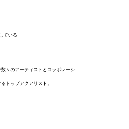
トしている
。
で数々のアーティストとコラボレーシ
するトップアクアリスト。