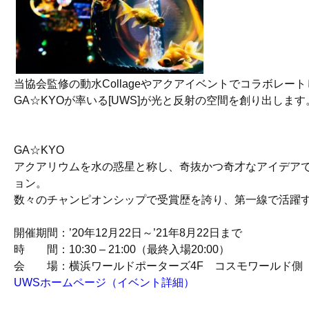
当協会監修の動水Collageやアクアイベントでコラボレー
GA☆KYOが率いる[UWS]が光と反射の空間を創り出します
GA☆KYO
アクアリウムを水の惑星と称し、奇抜かつ奇才なアイデア
ョン。
数々のチャンピオンシップで受賞歴を誇り、第一線で活躍
開催期間：’20年12月22日～’21年8月22日まで
時 間：10:30 – 21:00（最終入場20:00）
会 場：横浜ワールドポーターズ4F コスモワールド側
UWSホームページ（イベント詳細）