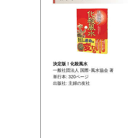
決定版！化殺風水
一般社団法人 国際･風水協会 著
単行本: 320ページ
出版社: 主婦の友社