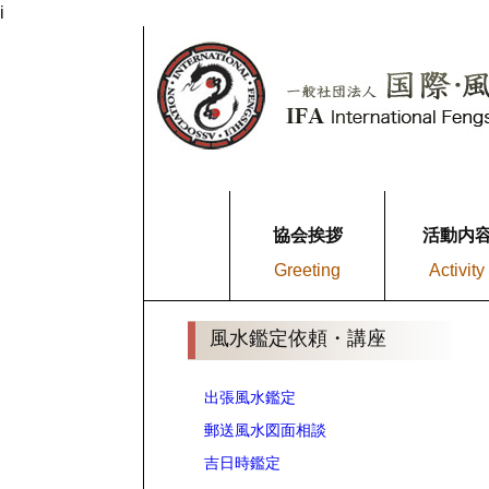
i
協会挨拶
活動内
Greeting
Activity
風水鑑定依頼・講座
出張風水鑑定
郵送風水図面相談
吉日時鑑定