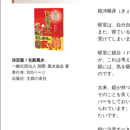
鏡冲睡床（き
寝室は、自分
また、寝てい
受けてしまい
寝室に鏡台（
が、これは考
決定版！化殺風水
一般社団法人 国際･風水協会 著
鏡には、気を
単行本: 320ページ
のです。
出版社: 主婦の友社
古来、鏡が持
そのことを良
バーをしてお
られています
たいです。
特に注意すべ