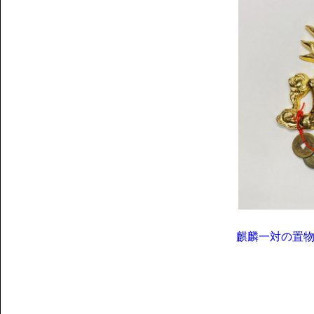
麒麟一対の置