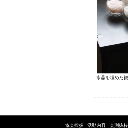
水晶を埋めた
投
稿
協会挨拶
活動内容
会則抜粋