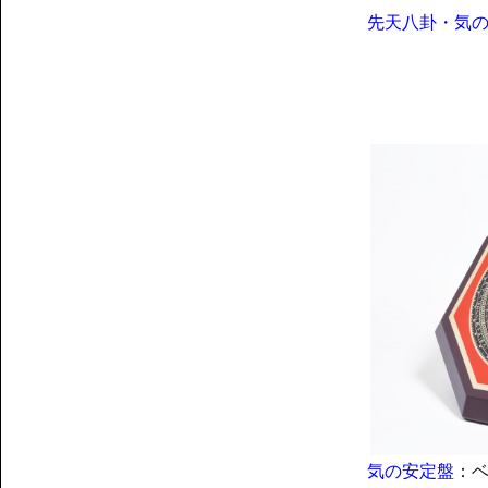
先天八卦・気
気の安定盤
：