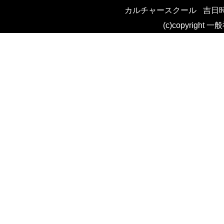
カルチャースクール
吉日
ナ
(c)copyright 
ビ
ゲ
ー
シ
ョ