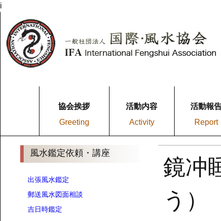
i
協会挨拶
活動内容
活動報
Greeting
Activity
Report
風水鑑定依頼・講座
鏡冲
出張風水鑑定
う）
郵送風水図面相談
吉日時鑑定