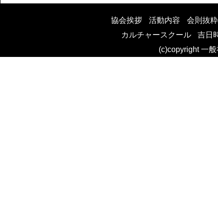
稿
協会挨拶
活動内容
会則抜粋
カルチャースクール
吉日
ナ
(c)copyright 
ビ
ゲ
ー
シ
ョ