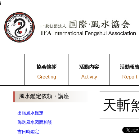
i
協会挨拶
活動内容
活動報
Greeting
Activity
Report
風水鑑定依頼・講座
天斬
出張風水鑑定
郵送風水図面相談
吉日時鑑定