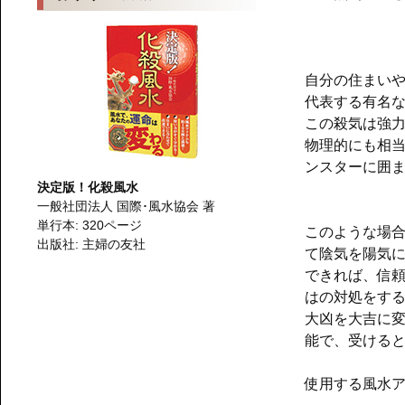
自分の住まい
代表する有名
この殺気は強
物理的にも相
ンスターに囲
決定版！化殺風水
一般社団法人 国際･風水協会 著
単行本: 320ページ
このような場
出版社: 主婦の友社
て陰気を陽気
できれば、信
はの対処をす
大凶を大吉に
能で、受ける
使用する風水