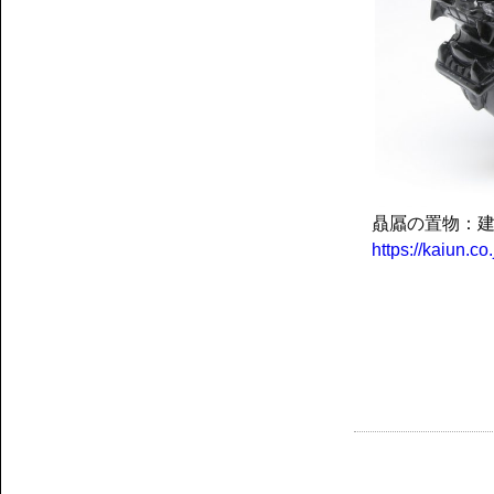
贔屭の置物：
https://kaiun.c
投