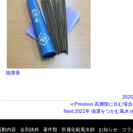
除障香
Poste
202
on
Previous
Previous
高層階に住む場合
投
Next
post:
Next
2021年 強運をつかむ風水
post:
稿
活動内容
会則抜粋
著作類
所属化殺風水師
お知らせ
コラ