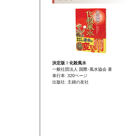
決定版！化殺風水
一般社団法人 国際･風水協会 著
単行本: 320ページ
出版社: 主婦の友社