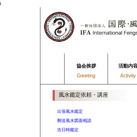
i
協会挨拶
活動内
Greeting
Activity
風水鑑定依頼・講座
出張風水鑑定
郵送風水図面相談
吉日時鑑定