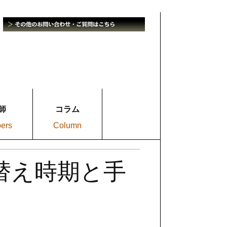
師
コラム
bers
Column
替え時期と手