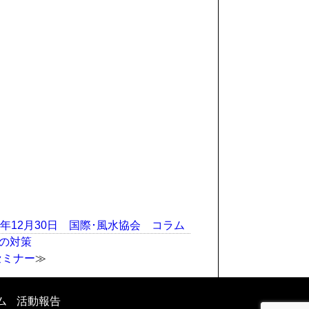
d
Author
Categories
0年12月30日
国際･風水協会
コラム
の対策
セミナー
ム
活動報告