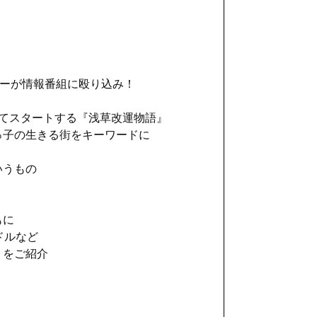
バーが情報番組に殴り込み！
てスタートする『浅草改運物語』
っ子の生きる街をキーワードに
いうもの
もに
ドルなど
』をご紹介