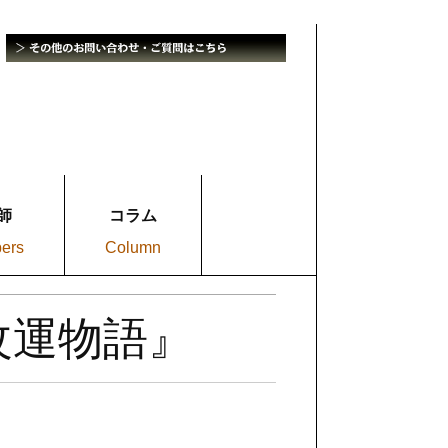
師
コラム
bers
Column
草改運物語』