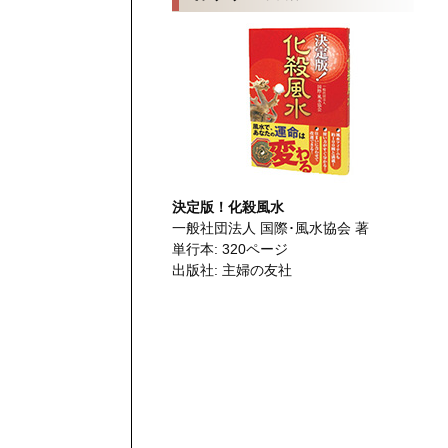
決定版！化殺風水
一般社団法人 国際･風水協会 著
単行本: 320ページ
出版社: 主婦の友社