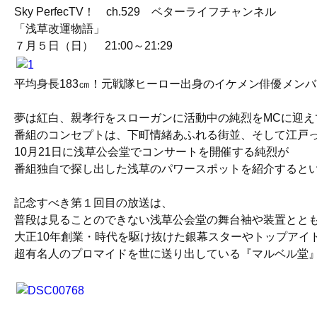
Sky PerfecTV！ ch.529 ベターライフチャンネル
「浅草改運物語」
７月５日（日） 21:00～21:29
平均身長183㎝！元戦隊ヒーロー出身のイケメン俳優メン
夢は紅白、親孝行をスローガンに活動中の純烈をMCに迎え
番組のコンセプトは、下町情緒あふれる街並、そして江戸
10月21日に浅草公会堂でコンサートを開催する純烈が
番組独自で探し出した浅草のパワースポットを紹介すると
記念すべき第１回目の放送は、
普段は見ることのできない浅草公会堂の舞台袖や装置とと
大正10年創業・時代を駆け抜けた銀幕スターやトップアイ
超有名人のプロマイドを世に送り出している『マルベル堂