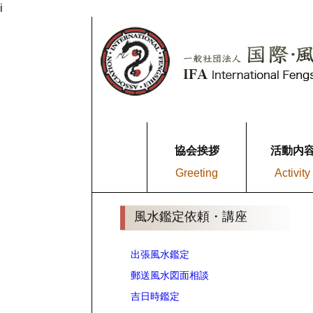
i
協会挨拶
活動内
Greeting
Activity
風水鑑定依頼・講座
出張風水鑑定
郵送風水図面相談
吉日時鑑定