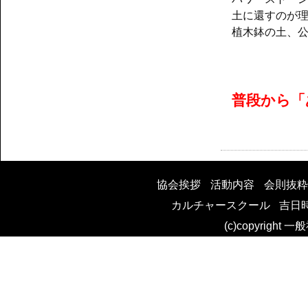
土に還すのが
植木鉢の土、
普段から「
協会挨拶
活動内容
会則抜粋
カルチャースクール
吉日
(c)copyright 