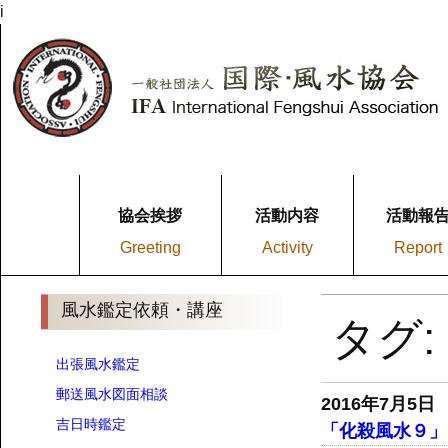
i
協会挨拶
活動内容
活動報
Greeting
Activity
Report
風水鑑定依頼・講座
タグ
出張風水鑑定
郵送風水図面相談
2016年7月5日
吉日時鑑定
「化殺風水９」