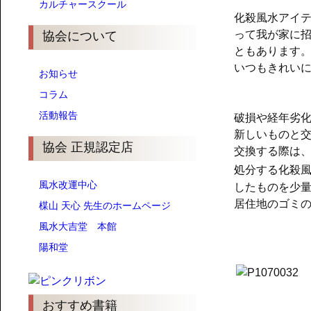
カルチャースクール
化殺風水アイ
って我が家に
協会について
ともあります
いつもきれい
お知らせ
コラム
活動報告
破損や経年劣
新しいものと
協会 正規認定店
交換する際は
処分する化殺
風水改運中心
したものを少
居住地のゴミ
楳山 天心 先生のホームページ
風水大吉堂 本館
陽和堂
おすすめ書籍