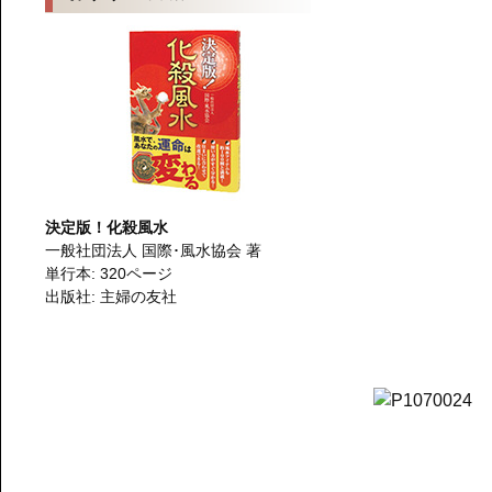
決定版！化殺風水
一般社団法人 国際･風水協会 著
単行本: 320ページ
「浄
出版社: 主婦の友社